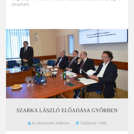
olvasható.
SZARKA
LÁSZLÓ
ELŐADÁSA
GYŐRBEN
by Markovits Kálmán
Találatok: 1946