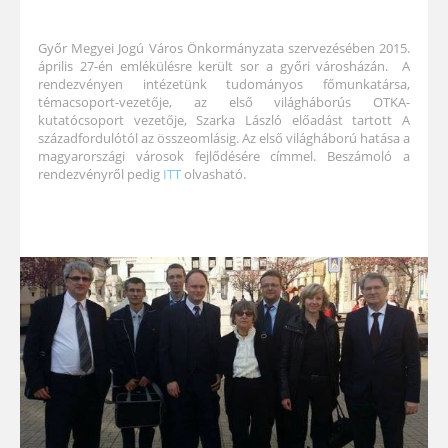
Győr Megyei Jogú Város Önkormányzata szervezésében 2015.
április 27-én emlékülésre került sor a győri városházán. A
rendezvényen intézetünk tudományos főmunkatársa,
témacsoport-vezetője, az első világháborús OTKA-
kutatócsoport vezetője, Szarka László előadást tartott A
századfordulótól az összeomlásig. Az első világháború hatása a
magyarországi városok fejlődésére címmel. Beszámoló a
rendezvényről pedig
ITT
olvasható.