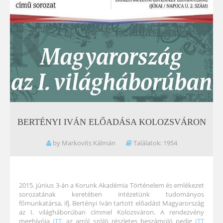
BERTÉNYI
IVÁN
ELŐADÁSA
KOLOZSVÁRON
by Markovits Kálmán
Találatok: 1954
2015. június 3-án a Korunk Akadémia Történelem és emlékezet
sorozatának keretében intézetünk tudományos
főmunkatársa, ifj. Bertényi Iván tartott előadást Magyarország
az I. világháborúban címmel Kolozsváron. A rendezvény
meghívója
ITT
, az arról szóló részletes beszámoló pedig
ITT