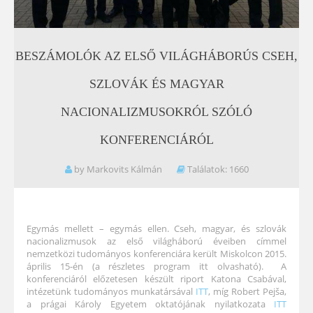
BESZÁMOLÓK
AZ
ELSŐ
VILÁGHÁBORÚS
CSEH,
SZLOVÁK
ÉS
MAGYAR
NACIONALIZMUSOKRÓL
SZÓLÓ
KONFERENCIÁRÓL
by Markovits Kálmán
Találatok: 1660
Egymás mellett – egymás ellen. Cseh, magyar, és szlovák
nacionalizmusok az első világháború éveiben címmel
nemzetközi tudományos konferenciára került Miskolcon 2015.
április 15-én (a részletes program itt olvasható). A
konferenciáról előzetesen készült riport Katona Csabával,
intézetünk tudományos munkatársával
ITT
, míg Robert Pejša,
a prágai Károly Egyetem oktatójának nyilatkozata
ITT