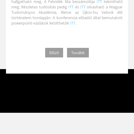
hallgatható meg. A Felvidék Ma beszámolója
ITT
tekinthető
meg. Részletes tudósítás pedig
ITT
és
ITT
olvasható a Magyar
Tudományos Akadémia, illetve az Újkor.hu Velünk élő
történelem honlapján. A konferencia előadói által bemutatott
powerpoint-vázlatok letölthetők
ITT
.
Előző
Tovább
Az MTA BTK Történettudományi Intézet első világháborús honlapja
©
2024