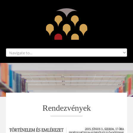
KEZDŐLAP
PROJEKT
RENDEZVÉNYEK
KIADVÁNYOK-MÉDIA
PARTNEREK
KRONOLÓGIA
ELEMZÉSEK
KAPCSOLAT
IRATOK A NEMZETISÉGI KÉRDÉS TÖRTÉNETÉHEZ
KÉZIRATOK
TÉRKÉPEK
Rendezvények